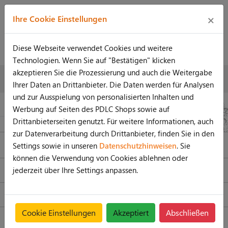
×
Ihre Cookie Einstellungen
Diese Webseite verwendet Cookies und weitere
Technologien. Wenn Sie auf "Bestätigen" klicken
akzeptieren Sie die Prozessierung und auch die Weitergabe
Preise konfigurieren lfdm.
Preise konfigurieren lfdm.
Ihrer Daten an Drittanbieter. Die Daten werden für Analysen
1,2m
1,5m
und zur Ausspielung von personalisierten Inhalten und
LED WAND
INDOOR
Werbung auf Seiten des PDLC Shops sowie auf
Drittanbieterseiten genutzt. Für weitere Informationen, auch
zur Datenverarbeitung durch Drittanbieter, finden Sie in den
NEWSLETTER
Settings sowie in unseren
Datenschutzhinweisen
. Sie
können die Verwendung von Cookies ablehnen oder
jederzeit über Ihre Settings anpassen.
SERVICE HOTLINE
SHOP SERVICE
Cookie Einstellungen
Akzeptiert
Abschließen
INFORMATIONEN